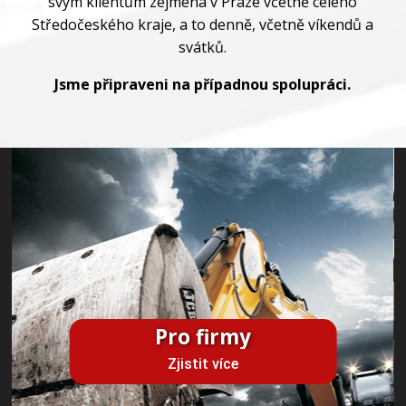
svým klientům zejména v Praze včetně celého
Středočeského kraje, a to denně, včetně víkendů a
svátků.
Jsme připraveni na případnou spolupráci.
Pro firmy
Zjistit více