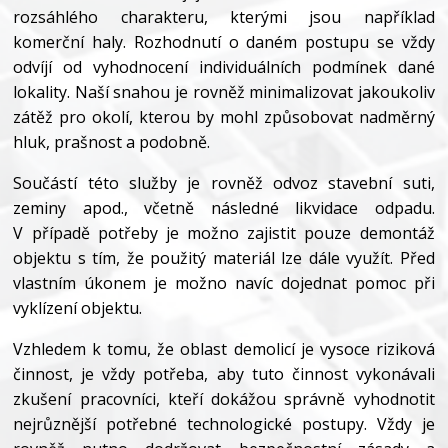
rozsáhlého charakteru, kterými jsou například
komerční haly. Rozhodnutí o daném postupu se vždy
odvíjí od vyhodnocení individuálních podmínek dané
lokality. Naší snahou je rovněž minimalizovat jakoukoliv
zátěž pro okolí, kterou by mohl způsobovat nadměrný
hluk, prašnost a podobně.
Součástí této služby je rovněž odvoz stavební suti,
zeminy apod., včetně následné likvidace odpadu.
V případě potřeby je možno zajistit pouze demontáž
objektu s tím, že použitý materiál lze dále využít. Před
vlastním úkonem je možno navíc dojednat pomoc při
vyklízení objektu.
Vzhledem k tomu, že oblast demolicí je vysoce riziková
činnost, je vždy potřeba, aby tuto činnost vykonávali
zkušení pracovníci, kteří dokážou správně vyhodnotit
nejrůznější potřebné technologické postupy. Vždy je