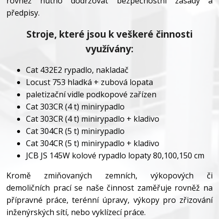
rovněž nutno dodržovat bezpečnostní zásady a
předpisy.
Stroje, které jsou k veškeré činnosti
využívány:
Cat 432E2 rypadlo, nakladač
Locust 753 hladká + zubová lopata
paletizační vidle podkopové zařízen
Cat 303CR (4 t) minirypadlo
Cat 303CR (4 t) minirypadlo + kladivo
Cat 304CR (5 t) minirypadlo
Cat 304CR (5 t) minirypadlo + kladivo
JCB JS 145W kolové rypadlo lopaty 80,100,150 cm
Kromě zmiňovaných zemních, výkopových či
demoličních prací se naše činnost zaměřuje rovněž na
přípravné práce, terénní úpravy, výkopy pro zřizování
inženýrských sítí, nebo vyklízecí práce.