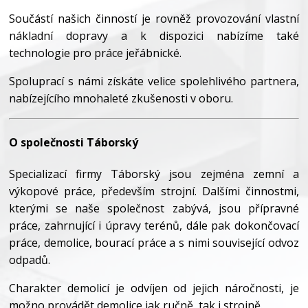
Součástí našich činností je rovněž provozování vlastní
nákladní dopravy a k dispozici nabízíme také
technologie pro práce jeřábnické.
Spoluprací s námi získáte velice spolehlivého partnera,
nabízejícího mnohaleté zkušenosti v oboru.
O společnosti Táborský
Specializací firmy Táborský jsou zejména zemní a
výkopové práce, především strojní. Dalšími činnostmi,
kterými se naše společnost zabývá, jsou přípravné
práce, zahrnující i úpravy terénů, dále pak dokončovací
práce, demolice, bourací práce a s nimi související odvoz
odpadů.
Charakter demolicí je odvíjen od jejich náročnosti, je
možno provádět demolice jak ručně, tak i strojně.